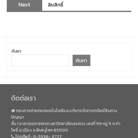
Next
ลิขสิทธิ์
ค้นหา
ค้นหา
ติดต่อเรา
กองการถ่ายทอดเทคโนโลยีและบริหารจัดการทรัพย์สินทาง
ปัญญา
ชั้น 1 อาคารเอกาทศรถ มหาวิทยาลัยนเรศวร เลขที่ 99 หมู่ 9 ต.ท่า
โพธิ์ อ.เมือง จ.พิษณุโลก 65000
โทรศัพท์ :
0-5596- 8727